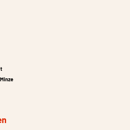
t
 Minze
en