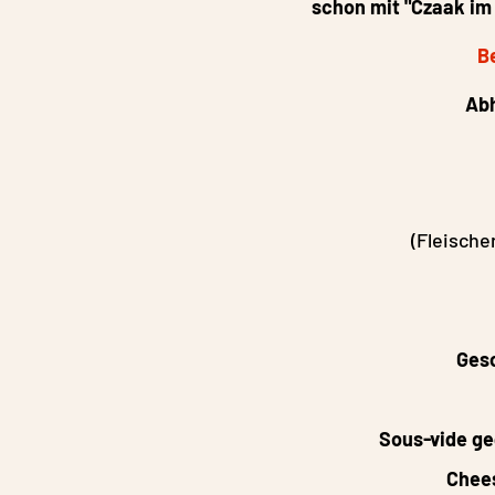
schon mit "Czaak im 
Be
Abh
(Fleische
Ges
Sous-vide ge
Chees