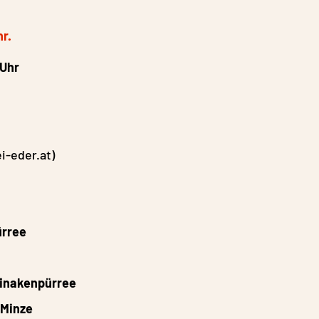
r.
 Uhr
i-eder.at
)
ürree
tinakenpürree
 Minze